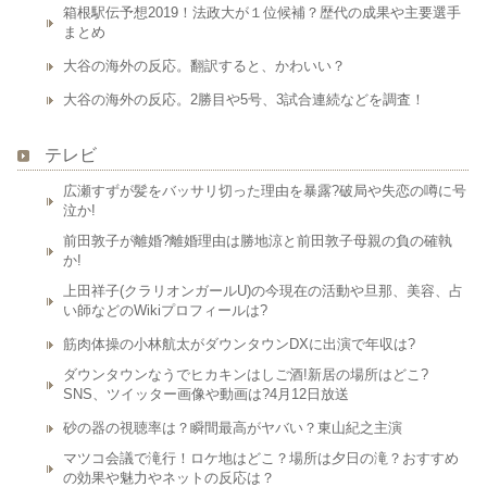
箱根駅伝予想2019！法政大が１位候補？歴代の成果や主要選手
まとめ
大谷の海外の反応。翻訳すると、かわいい？
大谷の海外の反応。2勝目や5号、3試合連続などを調査！
テレビ
広瀬すずが髪をバッサリ切った理由を暴露?破局や失恋の噂に号
泣か!
前田敦子が離婚?離婚理由は勝地涼と前田敦子母親の負の確執
か!
上田祥子(クラリオンガールU)の今現在の活動や旦那、美容、占
い師などのWikiプロフィールは?
筋肉体操の小林航太がダウンタウンDXに出演で年収は?
ダウンタウンなうでヒカキンはしご酒!新居の場所はどこ?
SNS、ツイッター画像や動画は?4月12日放送
砂の器の視聴率は？瞬間最高がヤバい？東山紀之主演
マツコ会議で滝行！ロケ地はどこ？場所は夕日の滝？おすすめ
の効果や魅力やネットの反応は？