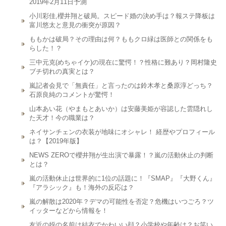
2019年2月11日予測
小川彩佳,櫻井翔と破局。スピード婚の決め手は？報ステ降板は
富川悠太と意見の衝突が原因？
ももかは破局？その理由は何？ももクロ緑は医師との関係をも
らした！？
三中元克(めちゃイケ)の現在に驚愕！？性格に難あり？岡村隆史
ブチ切れの真実とは？
嵐記者会見で「無責任」と言ったのは鈴木孝と桑原淳どっち？
石原良純のコメントが驚愕！
山本あい花（やまもとあいか）は安藤美姫が容認した雲隠れし
た天才！今の職業は？
ネイサンチェンの衣装が地味にオシャレ！ 経歴やプロフィール
は？【2019年版】
NEWS ZEROで櫻井翔が生出演で暴露！？嵐の活動休止の判断
とは？
嵐の活動休止は世界的に1位の話題に！『SMAP』『大野くん』
『アラシック』も！海外の反応は？
嵐の解散は2020年？デマの可能性を否定？危機はいつごろ？ツ
イッターなどから情報を！
友近の姪の名前は結衣でかわいい顔？小学校や年齢は？お笑い