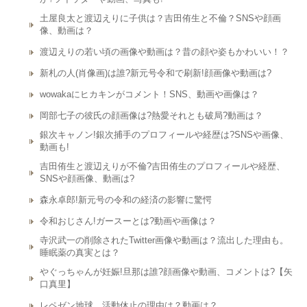
土屋良太と渡辺えりに子供は？吉田侑生と不倫？SNSや顔画
像、動画は？
渡辺えりの若い頃の画像や動画は？昔の顔や姿もかわいい！？
新札の人(肖像画)は誰?新元号令和で刷新!顔画像や動画は?
wowakaにヒカキンがコメント！SNS、動画や画像は？
岡部七子の彼氏の顔画像は?熱愛それとも破局?動画は？
銀次キャノン!銀次捕手のプロフィールや経歴は?SNSや画像、
動画も!
吉田侑生と渡辺えりが不倫?吉田侑生のプロフィールや経歴、
SNSや顔画像、動画は?
森永卓郎!新元号の令和の経済の影響に驚愕
令和おじさん!ガースーとは?動画や画像は？
寺沢武一の削除されたTwitter画像や動画は？流出した理由も。
睡眠薬の真実とは？
やぐっちゃんが妊娠!旦那は誰?顔画像や動画、コメントは?【矢
口真里】
レペゼン地球、活動休止の理由は？動画は？