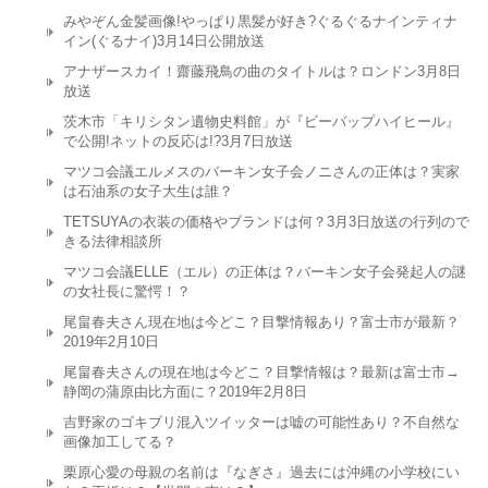
みやぞん金髪画像!やっぱり黒髪が好き?ぐるぐるナインティナ
イン(ぐるナイ)3月14日公開放送
アナザースカイ！齋藤飛鳥の曲のタイトルは？ロンドン3月8日
放送
茨木市「キリシタン遺物史料館」が『ビーバップハイヒール』
で公開!ネットの反応は!?3月7日放送
マツコ会議エルメスのバーキン女子会ノニさんの正体は？実家
は石油系の女子大生は誰？
TETSUYAの衣装の価格やブランドは何？3月3日放送の行列ので
きる法律相談所
マツコ会議ELLE（エル）の正体は？バーキン女子会発起人の謎
の女社長に驚愕！？
尾畠春夫さん現在地は今どこ？目撃情報あり？富士市が最新？
2019年2月10日
尾畠春夫さんの現在地は今どこ？目撃情報は？最新は富士市→
静岡の蒲原由比方面に？2019年2月8日
吉野家のゴキブリ混入ツイッターは嘘の可能性あり？不自然な
画像加工してる？
栗原心愛の母親の名前は『なぎさ』過去には沖縄の小学校にい