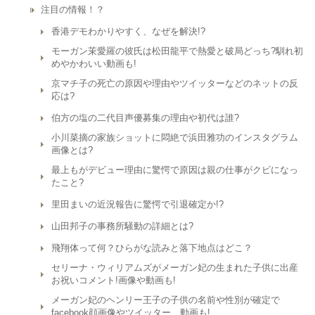
注目の情報！？
香港デモわかりやすく、なぜを解決!?
モーガン茉愛羅の彼氏は松田龍平で熱愛と破局どっち?馴れ初
めやかわいい動画も!
京マチ子の死亡の原因や理由やツイッターなどのネットの反
応は?
伯方の塩の二代目声優募集の理由や初代は誰?
小川菜摘の家族ショットに悶絶で浜田雅功のインスタグラム
画像とは?
最上もがデビュー理由に驚愕で原因は親の仕事がクビになっ
たこと?
里田まいの近況報告に驚愕で引退確定か!?
山田邦子の事務所騒動の詳細とは?
飛翔体って何？ひらがな読みと落下地点はどこ？
セリーナ・ウィリアムズがメーガン妃の生まれた子供に出産
お祝いコメント!画像や動画も!
メーガン妃のヘンリー王子の子供の名前や性別が確定で
facebook顔画像やツイッター、動画も!