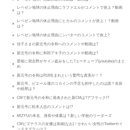
レペゼン地球の休止理由にラファエルがコメントで炎上？動画
は？
レペゼン地球の休止理由にヒカルのコメントが炎上！？動画
は？
レペゼン地球の休止理由にシバターのコメントで炎上?
佳子さまの新元号の令和へのコメントや動画は?
新元号の令和に和田アキ子のコメントや動画は?
星稜に習志野がサイン盗みをした?ユーチューブ(youtube)のまと
め
新元号の令和はR18生まれという驚愕な真実が！？
新元号、ピエール瀧のコカインの予言も的中したのは誰？名前
や経歴は？
CMで新元号の令和に発表された新CMは?アフラック!?
新元号に松本人志のコメントは!?
MIZYUの本名、身長や体重は？新しい学校のリーダーズ
CMビズテラスの女優は奈緒(なお)！かわいい女性のTwitterやイ
ンスタグラムは？