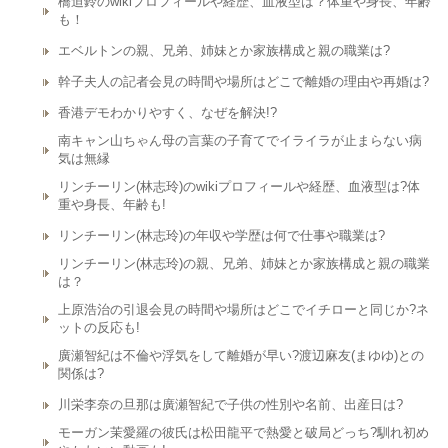
橋迫鈴のwikiプロフィールや経歴、血液型は？体重や身長、年齢
も！
エベルトンの親、兄弟、姉妹とか家族構成と親の職業は?
幹子夫人の記者会見の時間や場所はどこで離婚の理由や再婚は?
香港デモわかりやすく、なぜを解決!?
南キャン山ちゃん母の言葉の子育てでイライラが止まらない病
気は無縁
リンチーリン(林志玲)のwikiプロフィールや経歴、血液型は?体
重や身長、年齢も!
リンチーリン(林志玲)の年収や学歴は何で仕事や職業は?
リンチーリン(林志玲)の親、兄弟、姉妹とか家族構成と親の職業
は？
上原浩治の引退会見の時間や場所はどこでイチローと同じか?ネ
ットの反応も!
廣瀬智紀は不倫や浮気をして離婚が早い?渡辺麻友(まゆゆ)との
関係は?
川栄李奈の旦那は廣瀬智紀で子供の性別や名前、出産日は?
モーガン茉愛羅の彼氏は松田龍平で熱愛と破局どっち?馴れ初め