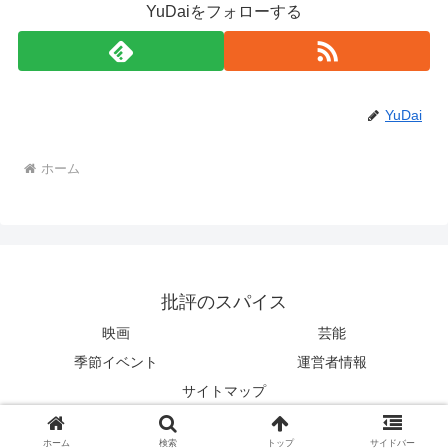
YuDaiをフォローする
YuDai
ホーム
批評のスパイス
映画
芸能
季節イベント
運営者情報
サイトマップ
© 2018 批評のスパイス.
ホーム
検索
トップ
サイドバー