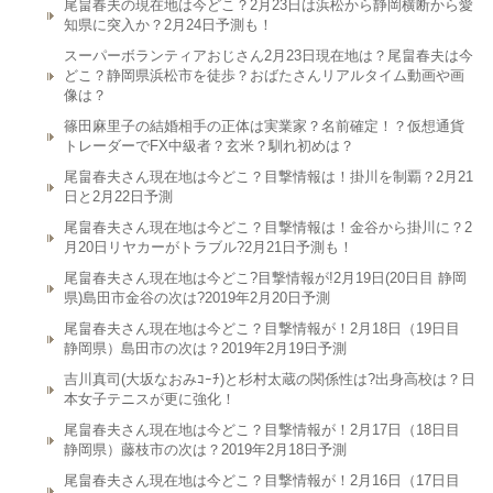
尾畠春夫の現在地は今どこ？2月23日は浜松から静岡横断から愛
知県に突入か？2月24日予測も！
スーパーボランティアおじさん2月23日現在地は？尾畠春夫は今
どこ？静岡県浜松市を徒歩？おばたさんリアルタイム動画や画
像は？
篠田麻里子の結婚相手の正体は実業家？名前確定！？仮想通貨
トレーダーでFX中級者？玄米？馴れ初めは？
尾畠春夫さん現在地は今どこ？目撃情報は！掛川を制覇？2月21
日と2月22日予測
尾畠春夫さん現在地は今どこ？目撃情報は！金谷から掛川に？2
月20日リヤカーがトラブル?2月21日予測も！
尾畠春夫さん現在地は今どこ?目撃情報が!2月19日(20日目 静岡
県)島田市金谷の次は?2019年2月20日予測
尾畠春夫さん現在地は今どこ？目撃情報が！2月18日（19日目
静岡県）島田市の次は？2019年2月19日予測
吉川真司(大坂なおみｺｰﾁ)と杉村太蔵の関係性は?出身高校は？日
本女子テニスが更に強化！
尾畠春夫さん現在地は今どこ？目撃情報が！2月17日（18日目
静岡県）藤枝市の次は？2019年2月18日予測
尾畠春夫さん現在地は今どこ？目撃情報が！2月16日（17日目