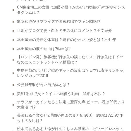
CM東京海上の女優は加藤小夏！かわいい女性のTwitterやインス
タグラムは？
亀梨和也がサプライズで国家独唱でファン悶絶!?
旦那がブログで妻・白石冬美の死にコメント？全文紹介
本田望結の身長と体重は？現在のかわいい姿とは？2019年
本田望結の涙の理由は?動画は?
【ロンドン発】旅客機が行き先の誤ったミス、行き先はドイツ
なのにスコットランドへ？動画は？
中島翔哉のボリビア戦のネットの反応は？日本代表キリンチャ
レンジカップ2019
公務員年収が高い自治体とは？
美ST謝罪で炎上？イエベ画像や動画、詳細は不快？
オラフがコカインだるま決定に驚愕の声!ピエール瀧は20代より
大麻漬け!?
長濱ねる卒業なぜ?理由や原因のまとめ!彼氏、結婚は?2chやネ
ットの反応は?
松本潤あるある！命がけのくしゃみ動画のエピソードやネット