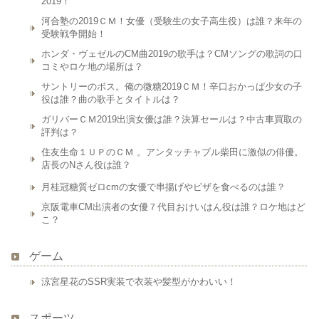
2019！
河合塾の2019ＣＭ！女優（受験生の女子高生役）は誰？来年の
受験戦争開始！
ホンダ・ヴェゼルのCM曲2019の歌手は？CMソングの歌詞の口
コミやロケ地の場所は？
サントリーのボス。俺の微糖2019ＣＭ！辛口おかっぱ少女の子
役は誰？曲の歌手とタイトルは？
ガリバーＣＭ2019出演女優は誰？決算セールは？中古車買取の
評判は？
住友生命１ＵＰのＣＭ 。アンタッチャブル柴田に激似の俳優。
店長のNさん役は誰？
月桂冠糖質ゼロcmの女優で串揚げやピザを食べるのは誰？
京阪電車CM出演者の女優７代目おけいはん役は誰？ロケ地はど
こ？
ゲーム
涼宮星花のSSR実装で衣装や髪型がかわいい！
スポーツ