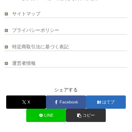
サイトマップ
プライバシーポリシー
特定商取引法に基づく表記
運営者情報
シェアする
X
Facebook
はてブ
LINE
コピー