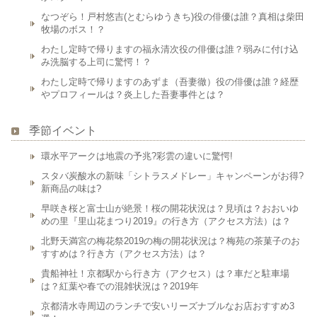
なつぞら！戸村悠吉(とむらゆうきち)役の俳優は誰？真相は柴田
牧場のボス！？
わたし定時で帰りますの福永清次役の俳優は誰？弱みに付け込
み洗脳する上司に驚愕！？
わたし定時で帰りますのあずま（吾妻徹）役の俳優は誰？経歴
やプロフィールは？炎上した吾妻事件とは？
季節イベント
環水平アークは地震の予兆?彩雲の違いに驚愕!
スタバ炭酸水の新味「シトラスメドレー」キャンペーンがお得?
新商品の味は?
早咲き桜と富士山が絶景！桜の開花状況は？見頃は？おおいゆ
めの里『里山花まつり2019』の行き方（アクセス方法）は？
北野天満宮の梅花祭2019の梅の開花状況は？梅苑の茶菓子のお
すすめは？行き方（アクセス方法）は？
貴船神社！京都駅から行き方（アクセス）は？車だと駐車場
は？紅葉や春での混雑状況は？2019年
京都清水寺周辺のランチで安いリーズナブルなお店おすすめ3