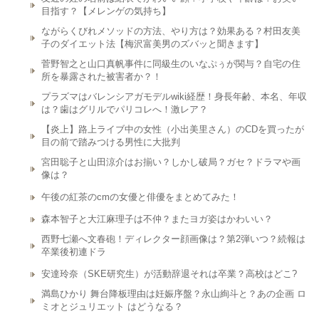
目指す？【メレンゲの気持ち】
ながらくびれメソッドの方法、やり方は？効果ある？村田友美
子のダイエット法【梅沢富美男のズバッと聞きます】
菅野智之と山口真帆事件に同級生のいなぷぅが関与？自宅の住
所を暴露された被害者か？！
プラズマはバレンシアガモデルwiki経歴！身長年齢、本名、年収
は？歯はグリルでパリコレへ！激レア？
【炎上】路上ライブ中の女性（小出美里さん）のCDを買ったが
目の前で踏みつける男性に大批判
宮田聡子と山田涼介はお揃い？しかし破局？ガセ？ドラマや画
像は？
午後の紅茶のcmの女優と俳優をまとめてみた！
森本智子と大江麻理子は不仲？またヨガ姿はかわいい？
西野七瀬へ文春砲！ディレクター顔画像は？第2弾いつ？続報は
卒業後初連ドラ
安達玲奈（SKE研究生）が活動辞退それは卒業？高校はどこ?
満島ひかり 舞台降板理由は妊娠序盤？永山絢斗と？あの企画 ロ
ミオとジュリエット はどうなる？