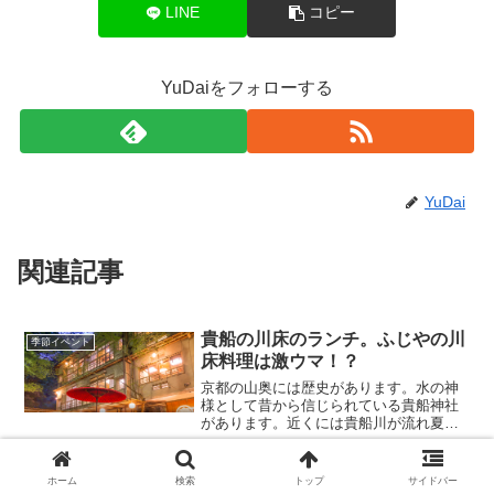
LINE
コピー
YuDaiをフォローする
YuDai
関連記事
貴船の川床のランチ。ふじやの川
季節イベント
床料理は激ウマ！？
京都の山奥には歴史があります。水の神
様として昔から信じられている貴船神社
があります。近くには貴船川が流れ夏の
風物詩と言われる川床が多く並びます。
そんな川床は、大正時代が終わりを告げ
るころに多くの旅館が増えていき旅の疲
貴船の川床のランチ。リーズナブ
ホーム
検索
トップ
サイドバー
季節イベント
れを癒すためにお客さんに...