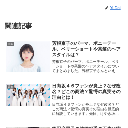
YuDai
関連記事
芳根京子のパーマ、ポニーテー
芸能
ル、ベリーショートや茶髪のヘア
スタイルは？
芳根京子のパーマ、ポニーテール、ベリ
ーショートや茶髪のヘアスタイルについ
てまとめました。芳根京子さんといえば
短いボブスタイルが似合っていますよ
ね。実は、過去にはいろんなヘアスタイ
ルにもチャレンジしていたことがありま
日向坂４６ファンが炎上？なぜ改
芸能
した。果たしてヘアスタイル...
名？どこの商法？驚愕の真実その
理由とは！
日向坂４６ファンが炎上？なぜ改名？ど
この商法？驚愕の真実その理由を徹底的
に解説していきます。先日、けやき坂４
６からサプライズが行われました。それ
は改名です。日向坂４６に生まれ変わっ
たのですね。日向坂４６ファンが炎上し