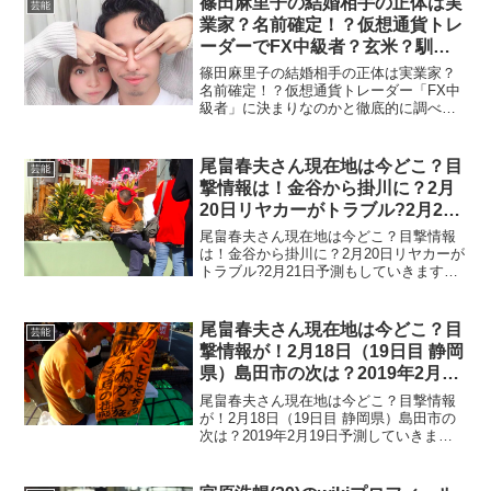
篠田麻里子の結婚相手の正体は実
芸能
ています。なぜなら改名し...
業家？名前確定！？仮想通貨トレ
ーダーでFX中級者？玄米？馴れ
初めは？
篠田麻里子の結婚相手の正体は実業家？
名前確定！？仮想通貨トレーダー「FX中
級者」に決まりなのかと徹底的に調べま
した。篠田麻里子さんは電撃結婚を発表
しました。お相手は2018年10月ごろに友
だちの集まり。つまり会食で出会うこと
尾畠春夫さん現在地は今どこ？目
芸能
になります。それ...
撃情報は！金谷から掛川に？2月
20日リヤカーがトラブル?2月21
日予測も！
尾畠春夫さん現在地は今どこ？目撃情報
は！金谷から掛川に？2月20日リヤカーが
トラブル?2月21日予測もしていきます。
スーパーボランティア尾畠春夫さんは大
きな注目を集めています。なぜなら東京
都から自宅がある大分県まで徒歩で乗り
尾畠春夫さん現在地は今どこ？目
芸能
切ることを考えて...
撃情報が！2月18日（19日目 静岡
県）島田市の次は？2019年2月19
日予測
尾畠春夫さん現在地は今どこ？目撃情報
が！2月18日（19日目 静岡県）島田市の
次は？2019年2月19日予測していきま
す。スーパーボランティアとして大きな
注目を集めている尾畠春夫さんが、東京
都から自宅がある大分県まで徒歩で制覇