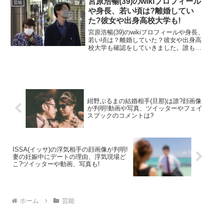
宮原浩暢(39)のwikiプロフィール
芸能
を試みています...
や身長、若い頃は?離婚してい
た?彼女や出身高校大学も!
宮原浩暢(39)のwikiプロフィールや身長、
若い頃は？離婚していた？彼女や出身高
校大学も確認をしていきました。誰もが
気になっている情報です。宮原浩暢（ひ
ろのぶ）さんは大竹しのぶさんと熱愛が
噂されています。宮原浩暢の読み方はみ
やはらひろのぶ...
紺野ぶるまの結婚相手(旦那)は誰?顔画像
が判明!動画や写真、ツイッターやフェイ
スブックのコメントは?
ISSA(イッサ)の浮気相手の顔画像が判明!
妻の妊娠中にデートの理由、浮気現場ど
こ?ツイッターや動画、写真も!
ホーム
芸能