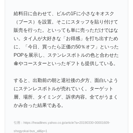
給料日に合わせて、ビルの1Fに小さなキオスク
（ブース）を設置。そこにスタッフを貼り付けて
販売を行った。といっても単に売っただけではな
い。タイ人が大好きな「お得感」を打ち出すため
に、「今日、買ったら正価の50％オフ」といった
POPを展示し、ステンレスボトルの色と合わせた
傘やコースターといったギフトも提供している。
すると、出勤前の朝と退社後の夕方、面白いよう
にステンレスボトルが売れていく。ターゲット
層、場所、タイミング、訴求内容。全てがうまく
かみ合った結果である。
引用：https://headlines.yahoo.co.jp/article?a=20190330-00001609-
shogyokai-bus_all&p=1