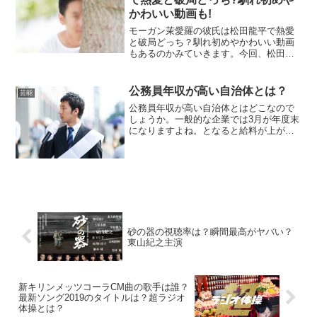
かわいい動画も!
モーガン茉愛羅の彼氏は松田龍平で熱愛
と破局どっち？馴れ初めやかわいい動画
もあるのかみていきます。今回、松田龍
平さんとの熱愛が噂されていますね。本
当のところはどうなのでしょうか。今回
はあなたの気になる情報を集めました。
公務員年収が高い自治体とは？
芸能
それでは早速チェックして...
公務員年収が高い自治体とはどこなので
しょうか。一般的な企業では3月が年度末
になりますよね。となると給料が上がる
可能性がある方も多いです。サラリーマ
ンにとっては待ち遠しい日が近づいてい
ると言えますね。今回のトップ３ランキ
ングの基準を紹介してお...
砂の器の視聴率は？瞬間最高がヤバい？
東山紀之主演
新キリンメッツコーラCM曲の歌手は誰？
最新ソング2019のタイトルは？超ラジオ
体操とは？