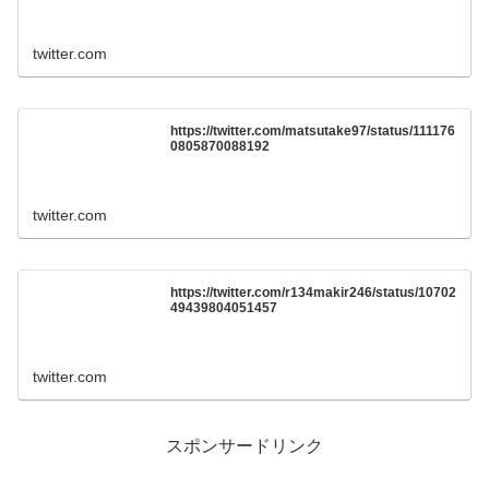
twitter.com
https://twitter.com/matsutake97/status/111176
0805870088192
twitter.com
https://twitter.com/r134makir246/status/10702
49439804051457
twitter.com
スポンサードリンク