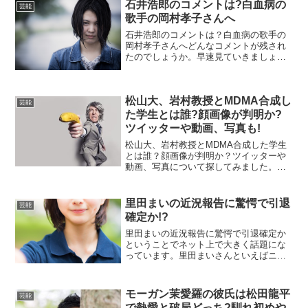
とお祝いのコメントをすることがわかり
石井浩郎のコメントは?白血病の
芸能
ます。どんなコメ...
歌手の岡村孝子さんへ
石井浩郎のコメントは？白血病の歌手の
岡村孝子さんへどんなコメントが残され
たのでしょうか。早速見ていきましょ
う。石井浩郎のコメントは？白血病の歌
手の岡村孝子さんへ石井浩郎のコメント
は？白血病の歌手の岡村孝子さんへヤフ
松山大、岩村教授とMDMA合成し
ーニュースで発表されていま...
芸能
た学生とは誰?顔画像が判明か?
ツイッターや動画、写真も!
松山大、岩村教授とMDMA合成した学生
とは誰？顔画像が判明か？ツイッターや
動画、写真について探してみました。
今、ネット上で大きく話題になっている
話ですよね。YouTubeやツイッターでも
大きな波紋を呼んでいます。そんな中で
里田まいの近況報告に驚愕で引退
芸能
岩村教授の言うこと...
確定か!?
里田まいの近況報告に驚愕で引退確定か
ということでネット上で大きく話題にな
っています。里田まいさんといえばニュ
ーヨークヤンキースの松坂大輔投手の奥
さんとして注目を集めましたよね。最近
は近況報告をしておらず久しぶりのSNS
モーガン茉愛羅の彼氏は松田龍平
芸能
の更新の内容に驚愕して...
で熱愛と破局どっち?馴れ初めや