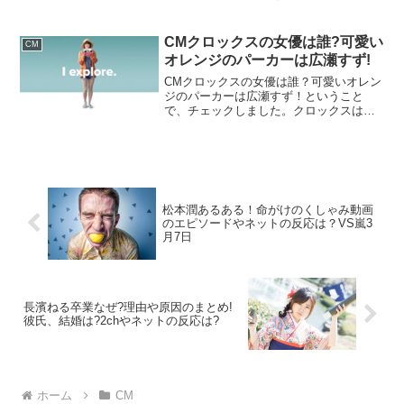
も可愛い女性が気になりますよね。早速
見ていきましょう！CMビズテラスの女
優！かわいい女性の名前や経歴は？引
CMクロックスの女優は誰?可愛い
CM
用：CMビズテラスの女優...
オレンジのパーカーは広瀬すず!
CMクロックスの女優は誰？可愛いオレン
ジのパーカーは広瀬すず！ということ
で、チェックしました。クロックスはと
ても便利ですよね。またCMに出演してい
るオレンジのパーカーの広瀬すずが可愛
いと話題になっています。今回はそんな
広瀬すずが出演している...
松本潤あるある！命がけのくしゃみ動画
のエピソードやネットの反応は？VS嵐3
月7日
長濱ねる卒業なぜ?理由や原因のまとめ!
彼氏、結婚は?2chやネットの反応は?
ホーム
CM