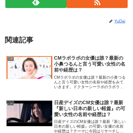
YuDai
関連記事
CMラボラボの女優は誰？最新の
CM
小鼻つるんと言う可愛い女性の名
前や経歴は？
CMラボラボの女優は誰？最新の小鼻つる
んと言う可愛い女性の名前や経歴をみて
いきます。ドクターシーラボのラボラボ
CM小鼻つるんと言う女優が、綺麗な肌で
艷やかで可愛らしいと話題沸騰中です。
今や小鼻の毛穴は男性も気になるデリケ
日産デイズのCM女優は誰？最新
CM
ートな部分なので、女...
『新しい日本の新しい軽篇』の可
愛い女性の名前や経歴は？
日産デイズのCM女優は誰？最新『新しい
日本の新しい軽篇』の可愛い女優の名前
や経歴は？テーマに今回はリサーチして