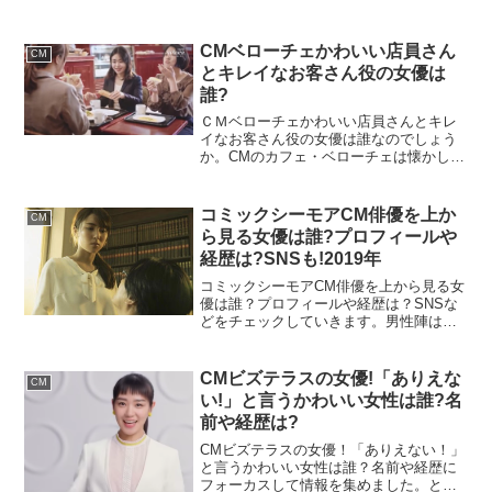
みました。日産デイズといえば、日産自
動車が販売する人気の軽自動車ですよ
ね。新型のデイズはフロント周りがシャ
CMベローチェかわいい店員さん
CM
ープになって以前よりスタ...
とキレイなお客さん役の女優は
誰?
ＣＭベローチェかわいい店員さんとキレ
イなお客さん役の女優は誰なのでしょう
か。CMのカフェ・ベローチェは懐かしい
曲に合わせて楽しい感じになっていま
す。そんな中で登場するかわいい店員さ
んやキレイなお客さんをしている女性に
コミックシーモアCM俳優を上か
CM
ついて確認しました。ぜひ...
ら見る女優は誰?プロフィールや
経歴は?SNSも!2019年
コミックシーモアCM俳優を上から見る女
優は誰？プロフィールや経歴は？SNSな
どをチェックしていきます。男性陣は女
性から上から見下ろされるとドキドキす
る方も多いでしょう。今回は、そんな見
下ろされている俳優さんと女優さんの情
CMビズテラスの女優!「ありえな
CM
報を集めました。気に...
い!」と言うかわいい女性は誰?名
前や経歴は?
CMビズテラスの女優！「ありえない！」
と言うかわいい女性は誰？名前や経歴に
フォーカスして情報を集めました。とて