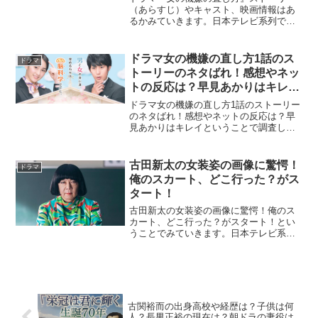
（あらすじ）やキャスト、映画情報はあ
るかみていきます。日本テレビ系列で昨
日から放送された「女の機嫌の直し方」
は、男女のトラブルを脳科学で解決して
いくドラマです。女の機嫌を脳科学で分
ドラマ女の機嫌の直し方1話のス
ドラマ
析し科学的に解明していく...
トーリーのネタばれ！感想やネッ
トの反応は？早見あかりはキレ
イ！2話の予測も！
ドラマ女の機嫌の直し方1話のストーリー
のネタばれ！感想やネットの反応は？早
見あかりはキレイということで調査しま
した。日本テレビで深夜に放送されてい
る「女の機嫌の直し方」は、男女とも勉
強になることが多いドラマですね。主演
古田新太の女装姿の画像に驚愕！
ドラマ
を務める早見あかりさん...
俺のスカート、どこ行った？がス
タート！
古田新太の女装姿の画像に驚愕！俺のス
カート、どこ行った？がスタート！とい
うことでみていきます。日本テレビ系列
で4月から放送されるドラマ「俺のスカー
ト、どこ行った？」は、古田新太さん主
演で毎週土曜22時から放送されます。古
田新太さんがゲイで女...
古関裕而の出身高校や経歴は？子供は何
人？長男正裕の現在は？朝ドラの妻役は