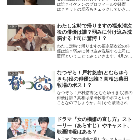
は誰？イケメンのプロフィールや経歴
は？ネットの反応もチェックしていきま
す。プランナー役の俳優は誰なのかがネ
ット上で大きな話題になっています。今
後の活躍が気になる方も多いでしょう。
わたし定時で帰りますの福永清次
ドラマ
筆者の私もとても気になって...
役の俳優は誰？弱みに付け込み洗
脳する上司に驚愕！？
わたし定時で帰りますの福永清次役の俳
優は誰？弱みに付け込み洗脳する上司に
驚愕ということでみていきます。4月から
放送されるTBSドラマ「わたし定時で帰
ります」は、職場における残業を題材に
したドラマですね。2018年は働き方改革
なつぞら！戸村悠吉(とむらゆう
ドラマ
法案の賛否が大き...
きち)役の俳優は誰？真相は柴田
牧場のボス！？
なつぞら！戸村悠吉(とむらゆうきち)役の
俳優は誰？真相は柴田牧場のボスという
ことなのでしょうか。4月から放送される
NHK朝ドラ「なつぞら」は節目の100作目
で、北海道十勝が舞台のストーリーに期
待が高まります。北海道生まれの私も十
ドラマ『女の機嫌の直し方』スト
ドラマ
勝に行くと大...
ーリー（あらすじ）やキャスト、
映画情報はある？
ドラマ『女の機嫌の直し方』ストーリー