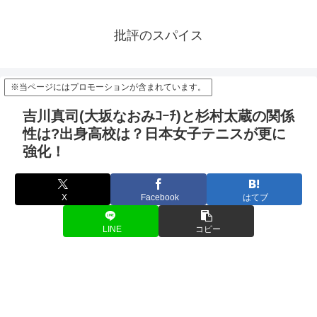
批評のスパイス
※当ページにはプロモーションが含まれています。
吉川真司(大坂なおみｺｰﾁ)と杉村太蔵の関係
性は?出身高校は？日本女子テニスが更に
強化！
X
Facebook
はてブ
LINE
コピー