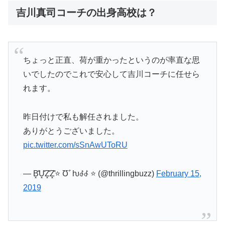
吉川真司コーチの出身高校は？
ちょっと正直、荷が重かったというのが率直な思
いでしたのでこれで安心して吉川コーチに任せら
れます。
昨日付けで私も解任されました。
ありがとうございました。
pic.twitter.com/sSnAwUToRU
— B͓̽U͓̽Z͓̽Z͓̽⭐️ Ʊﾞƕ꒭꒭ ⭐️ (@thrillingbuzz)
February 15,
2019