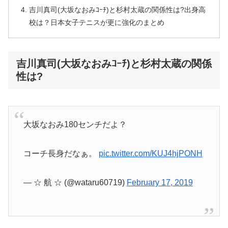
吉川真司(大坂なおみｺｰﾁ)と杉村太蔵の関係性は?出身高
校は？日本女子テニスが更に強化のまとめ
吉川真司(大坂なおみｺｰﾁ)と杉村太蔵の関係
性は?
大坂なおみ180センチだよ？
コーチ長身だなぁ。
pic.twitter.com/KUJ4hjPONH
— ☆ 航 ☆ (@wataru60719)
February 17, 2019