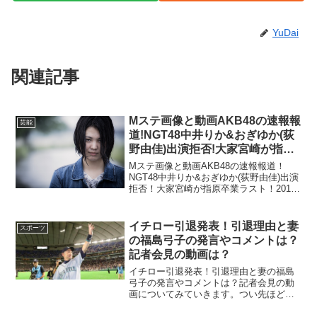
YuDai
関連記事
Mステ画像と動画AKB48の速報報
芸能
道!NGT48中井りか&おぎゆか(荻
野由佳)出演拒否!大家宮崎が指原
卒業ラスト!2019年4月26日ツイ
Mステ画像と動画AKB48の速報報道！
ッターも!
NGT48中井りか&おぎゆか(荻野由佳)出演
拒否！大家宮崎が指原卒業ラスト！2019
年4月26日ツイッターについて調べまし
た。かなりの驚きの状況でネット上は大
炎上しています。インスタグラムやツイ
イチロー引退発表！引退理由と妻
スポーツ
ッター、...
の福島弓子の発言やコメントは？
記者会見の動画は？
イチロー引退発表！引退理由と妻の福島
弓子の発言やコメントは？記者会見の動
画についてみていきます。つい先ほど、
発表されて記者会見などもみていきま
す。またイチロー選手の大ファンである