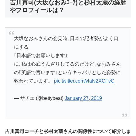
吉川真司(大坂なおみｺｰﾁ)と杉村太蔵の経歴
やプロフィールは？
大坂なおみさんの会見時､日本の記者勢がよく口
にする
｢日本語でお願いします｣
に､私は心底うんざりしてるのだけど､なおみさん
の｢英語で言います｣というキッパリとした姿勢に
救われています。
pic.twitter.com/vlaN2XCFvC
— サチエ (@bettybeat)
January 27, 2019
吉川真司コーチと杉村太蔵さんの関係性について紹介しま