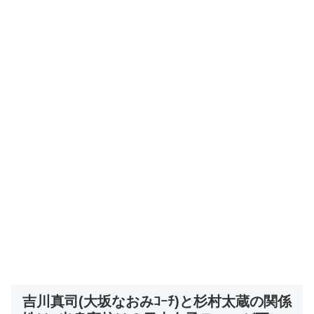
吉川真司(大坂なおみｺｰﾁ)と杉村太蔵の関係