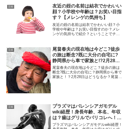
松本人志さんはどのようなことを感じて
友近の姪の名前は結衣でかわいい
芸能
いるのでしょうか。ドキドキ...
顔？小学校や年齢は？お笑い目指
す？【メレンゲの気持ち】
友近の姪の名前は結衣でかわいい顔？小
学校や年齢は？お笑い目指すのか？メレ
ンゲの気持ちで紹介？ということでチェ
ックしていきます。メレンゲの気持ちと
いう番組に登場したことがある、友近の
甥の名前は結衣(ゆい)ちゃん。番組ではお
尾畠春夫の現在地は今どこ?徒歩
芸能
笑いをわかっている！...
の旅は断念?既に大分の自宅に?
静岡県から車で家族と!?2月28日
はどうなるか?
尾畠春夫の現在地は今どこ？徒歩の旅は
断念?既に大分の自宅に？静岡県から車で
家族と！？2月28日はどうなるか？尾畠春
夫さんが24日から行方がわからなくなっ
ていましたが、すでに大分の実家に帰っ
ていて徒歩の旅を断念しました。こちら
の尾畠さんの記事...
プラズマはバレンシアガモデル
芸能
wiki経歴！身長年齢、本名、年収
は？歯はグリルでパリコレへ！激
レア？
プラズマはバレンシアガモデルwiki経歴！