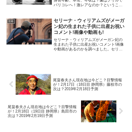
身長年齢、本名、年収は？歯はグリルで
パリコレへ！激レアなのか？ということ
で徹底的に調べました。この記事では、
世の中でもなかなか体験することができ
ないことを体験した方を紹介します。ま
セリーナ・ウィリアムズがメーガ
芸能
さにその方のことを...
ン妃の生まれた子供に出産お祝い
コメント!画像や動画も!
セリーナ・ウィリアムズがメーガン妃の
生まれた子供に出産お祝いコメント!画像
や動画があるのかを調べました。セリー
ナ・ウィリアムズさんはメーガン妃とか
なり仲が良かったとしています。となる
とお祝いのコメントをすることがわかり
ます。どんなコメ...
尾畠春夫さん現在地は今どこ？目撃情報
が！2月17日（18日目 静岡県）藤枝市の
次は？2019年2月18日予測
尾畠春夫さん現在地は今どこ？目撃情報
が！2月18日（19日目 静岡県）島田市の
次は？2019年2月19日予測