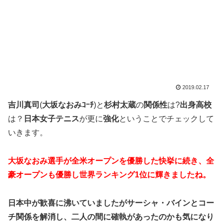
2019.02.17
吉川真司
(
大坂なおみｺｰﾁ
)と
杉村太蔵
の
関係性
は?
出身高校
は？
日本女子テニス
が更に
強化
ということでチェックして
いきます。
大坂なおみ選手が全米オープンを優勝した快挙に続き、全
豪オープンも優勝し世界ランキング1位に輝きましたね。
日本中が歓喜に沸いていましたがサーシャ・バインとコー
チ関係を解消し、二人の間に確執があったのかも気になり