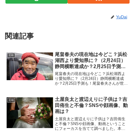
YuDai
関連記事
尾畠春夫の現在地は今どこ？浜松
芸能
湖西より愛知県に？（2月24日）
静岡横断達成か？2月25日予測
も！
尾畠春夫の現在地は今どこ？浜松湖西よ
り愛知県に？（2月24日）静岡横断達成
か？2月25日予測も！尾畠春夫さんが世界
の子供の幸せを願い徒歩の旅を敢行して
いますが、東京から実家のある大分まで
1000キロ以上と過酷な旅なのは間違いあ
土屋良太と渡辺えりに子供は？吉
芸能
りません。こち...
田侑生と不倫？SNSや顔画像、動
画は？
土屋良太と渡辺えりに子供は？吉田侑生
と不倫？SNSや顔画像、動画ということ
にフォーカスを当てて調べました。本当
にかなり衝撃が走ったお話でしたね。そ