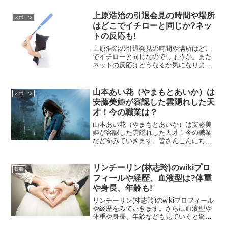
んな不倫の最中で、子供の存在について
気になっている方も多くいると話題にな
上原浩治の引退会見の時間や場所
スポーツ
っていましたよ。そんな...
はどこでイチローと同じか?ネッ
トの反応も!
上原浩治の引退会見の時間や場所はどこ
でイチローと同じなのでしょうか。また
ネットの反応はどうなるか気になります
よね。今回はまた有名な野球選手の引退
に世間が驚いています。私もかなり好き
な選手だけあっただけ衝撃でした。それ
山本あい花（やまもとあいか）は
スポーツ
で早速みていきましょう！...
安藤美姫が容認した雲隠れした天
才！今の職業は？
山本あい花（やまもとあいか）は安藤美
姫が容認した雲隠れした天才！今の職業
などをみていきます。皆さんこんにち
は！皆さんにお聞きしたいのですが、山
本あい花さんという女性をご存知でしょ
うか？恐らく、知らない方が多いかもし
リンチーリン(林志玲)のwikiプロ
芸能
れません。彼女は、なんとあ...
フィールや経歴、血液型は?体重
や身長、年齢も!
リンチーリン(林志玲)のwikiプロフィール
や経歴をみていきます。さらに血液型や
体重や身長、年齢なども見ていくと驚愕
な事実が判明しました。今回エグザイル