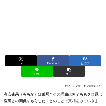
X
Facebook
はてブ
LINE
コピー
2019.02.08
2019.02.12
有安杏果（ももか）
は
破局
？その
理由
は
何
？
ももクロ緑
は
医師
との
関係
を
もらした
？とのことで真相をみていきま