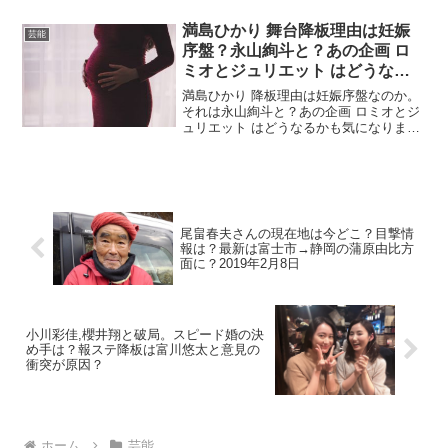
のアキラと結婚することになり日本中が
応援をしているムードになっています。
満島ひかり 舞台降板理由は妊娠
芸能
それでは詳しい情...
序盤？永山絢斗と？あの企画 ロ
ミオとジュリエット はどうな
る？
満島ひかり 降板理由は妊娠序盤なのか。
それは永山絢斗と？あの企画 ロミオとジ
ュリエット はどうなるかも気になります
よね。そんな話題の満島ひかり 降板理由
なのを徹底的に調査しました。あれだけ
話題になっていたのに突然の降板。個人
的には頑張ってほ...
尾畠春夫さんの現在地は今どこ？目撃情
報は？最新は富士市→静岡の蒲原由比方
面に？2019年2月8日
小川彩佳,櫻井翔と破局。スピード婚の決
め手は？報ステ降板は富川悠太と意見の
衝突が原因？
ホーム
芸能