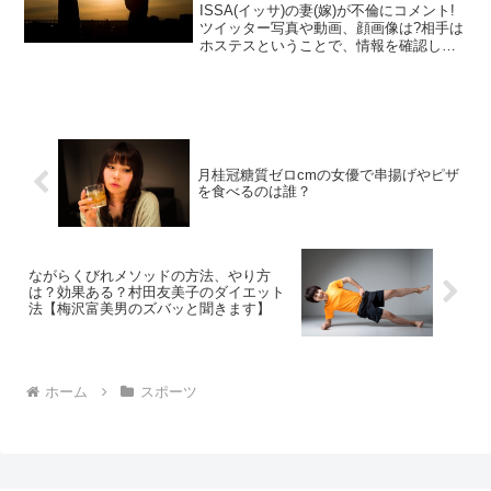
ISSA(イッサ)の妻(嫁)が不倫にコメント!
ツイッター写真や動画、顔画像は?相手は
ホステスということで、情報を確認しま
した。ISSAの奥さんは、先日妊娠したば
かり。そんな中で浮気をしていたんて。
かなり残念なニュースです。そんなISSA
の嫁...
月桂冠糖質ゼロcmの女優で串揚げやピザ
を食べるのは誰？
ながらくびれメソッドの方法、やり方
は？効果ある？村田友美子のダイエット
法【梅沢富美男のズバッと聞きます】
ホーム
スポーツ