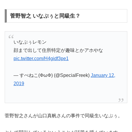
菅野智之 いなぷぅと同級生？
いなぷぅレモン
顔まで出して住所特定が趣味とかアホやな
pic.twitter.com/H4gidf3pe1
— すぺねこ(ΦωΦ) (@SpecialFreek)
January 12,
2019
菅野智之さんが山口真帆さんの事件で同級生いなぷぅ。