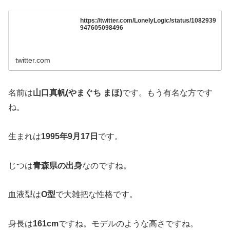
https://twitter.com/LoneIyLogic/status/1082939
947605098496
twitter.com
名前は
山口真帆(やまぐち まほ)
です。もう有名な方です
ね。
生まれは
1995年9月17日
です。
じつは
青森県の出身
なのですね。
血液型は
O型
で大雑把な性格です。
身長は
161cm
ですね。モデルのような高さですね。