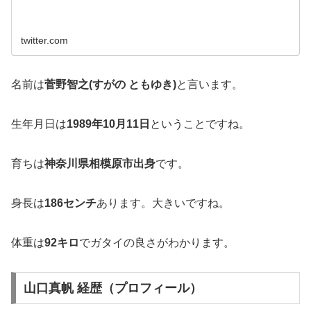
twitter.com
名前は
菅野智之(すがの ともゆき)
と言います。
生年月日は
1989年10月11日
ということですね。
育ちは
神奈川県相模原市出身
です。
身長は
186センチ
あります。大きいですね。
体重は
92キロ
でガタイの良さがわかります。
山口真帆 経歴（プロフィール）