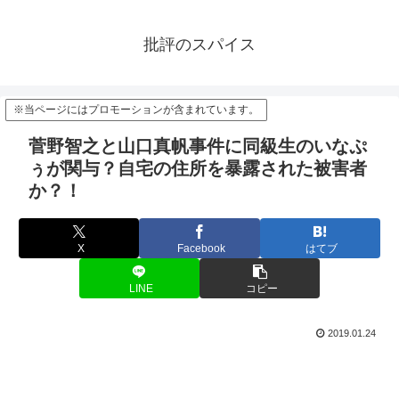
批評のスパイス
※当ページにはプロモーションが含まれています。
菅野智之と山口真帆事件に同級生のいなぷ
ぅが関与？自宅の住所を暴露された被害者
か？！
X
Facebook
はてブ
LINE
コピー
2019.01.24