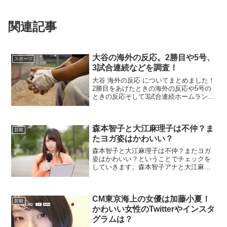
関連記事
大谷の海外の反応。2勝目や5号、
スポーツ
3試合連続などを調査！
大谷 海外の反応 についてまとめました！
2勝目をあげたときの海外の反応や5号の
ときの反応そして3試合連続ホームランを
打ったときのことなどをまとめました！
野球ファンでなくてもポイントが理解で
きると、大谷選手の魅力が伝わるのです
森本智子と大江麻理子は不仲？ま
よ。ワクワクしま...
芸能
たヨガ姿はかわいい？
森本智子と大江麻理子は不仲？またヨガ
姿はかわいい？ということでチェックを
していきます。森本智子アナと大江麻理
子アナは不仲なのか気になるところです
よね。実際の中はどうなんでしょうか。
また、森本智子さんのヨガ姿がかわいい
CM東京海上の女優は加藤小夏！
と話題を読んでいます。２...
芸能
かわいい女性のTwitterやインスタ
グラムは？