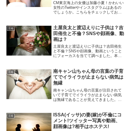
CM東京海上の女優は加藤小夏！かわいい
女性のTwitterやインスタグラムはあるの
でしょうか。こちらをチェックしておけ
ば最新情報を常に手に入れることができ
るでしょう。ワクワクしますね。CM東京
海上の女優は加藤小夏！かわいい女性の
土屋良太と渡辺えりに子供は？吉
芸能
Twitte...
田侑生と不倫？SNSや顔画像、動
画は？
土屋良太と渡辺えりに子供は？吉田侑生
と不倫？SNSや顔画像、動画ということ
にフォーカスを当てて調べました。本当
にかなり衝撃が走ったお話でしたね。そ
んな不倫の最中で、子供の存在について
気になっている方も多くいると話題にな
南キャン山ちゃん母の言葉の子育
芸能
っていましたよ。そんな...
てでイライラが止まらない病気は
無縁
南キャン山ちゃん母の言葉が注目されて
いて子育てでイライラが止まらない病気
は無縁であることが見えてきました。南
キャン山ちゃんこと南海キャンディーズ
の山里亮太さんと女優の蒼井優さんが結
婚し世間を賑わせています。そんな中で
ISSA(イッサ)の妻(嫁)が不倫にコ
芸能
ミヤネ屋で山ちゃんのお母...
メント!ツイッター写真や動画、
顔画像は?相手はホステス!