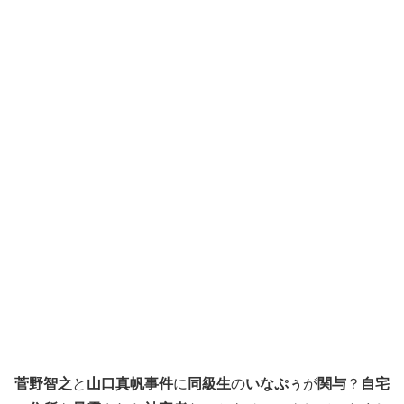
菅野智之
と
山口真帆事件
に
同級生
の
いなぷぅ
が
関与
？
自宅