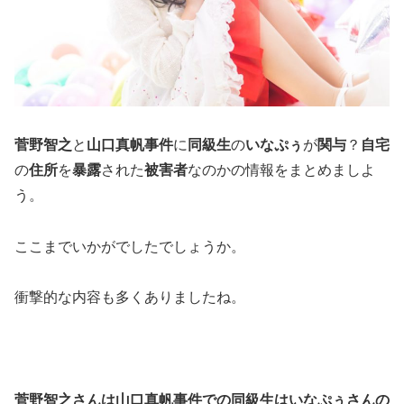
菅野智之
と
山口真帆事件
に
同級生
の
いなぷぅ
が
関与
？
自宅
の
住所
を
暴露
された
被害者
なのかの情報をまとめましよ
う。
ここまでいかがでしたでしょうか。
衝撃的な内容も多くありましたね。
菅野智之さんは山口真帆事件での同級生はいなぷぅさんの