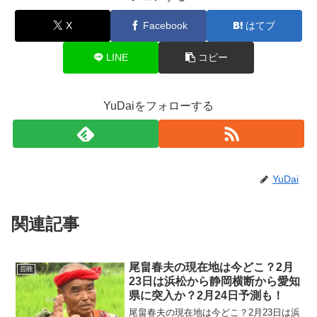
X
Facebook
はてブ
LINE
コピー
YuDaiをフォローする
YuDai
関連記事
尾畠春夫の現在地は今どこ？2月
芸能
23日は浜松から静岡横断から愛知
県に突入か？2月24日予測も！
尾畠春夫の現在地は今どこ？2月23日は浜