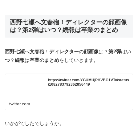
西野七瀬へ文春砲！ディレクターの顔画像
は？第2弾はいつ？続報は卒業のまとめ
西野七瀬
へ
文春砲
！
ディレクター
の
顔画像
は？
第2弾
は
い
つ
？
続報
は
卒業のまとめ
をしていきます。
https://twitter.com/YGUMUjPHVBC1VTo/status
/1082783792362856449
twitter.com
いかがでしたでしょうか。