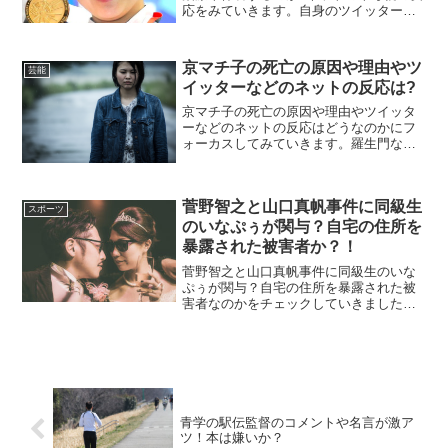
応をみていきます。自身のツイッターで
競泳女子の池江璃花子さんは『白血病』
であることを告白しました。実に18歳の
競泳女子の池江璃花子選手が招いた衝撃
京マチ子の死亡の原因や理由やツ
芸能
的なニュースです。...
イッターなどのネットの反応は?
京マチ子の死亡の原因や理由やツイッタ
ーなどのネットの反応はどうなのかにフ
ォーカスしてみていきます。羅生門など
の有名な作品でかなり有名だった方がな
くなりました。今、どういった状況なの
か調べました。それでは早速確認をして
菅野智之と山口真帆事件に同級生
おきましょう！京マチ子の...
スポーツ
のいなぷぅが関与？自宅の住所を
暴露された被害者か？！
菅野智之と山口真帆事件に同級生のいな
ぷぅが関与？自宅の住所を暴露された被
害者なのかをチェックしていきました。
驚くような事実もたくさんありました。
菅野智之さんといえば読売ジャイアンツ
の選手で有名ですよね。また山口真帆事
件に同級生いなぷぅとして...
青学の駅伝監督のコメントや名言が激ア
ツ！本は嫌いか？