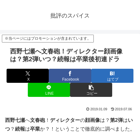
批評のスパイス
※当ページにはプロモーションが含まれています。
西野七瀬へ文春砲！ディレクター顔画像
は？第2弾いつ？続報は卒業後初連ドラ
X
Facebook
はてブ
LINE
コピー
2019.01.09
2019.07.06
西野七瀬
へ
文春砲
！
ディレクター
の
顔画像
は？
第2弾
は
い
つ
？
続報
は
卒業
か？！ということで徹底的に調べました。