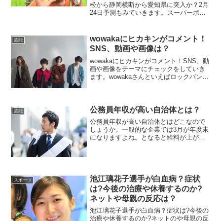
松から静岡横断から愛知県に突入か？2月
24日予測もみていきます。スーパーボラ
ンティアこと尾畠春夫さんが脚光を浴び
ていますが、東京から自宅のある大分ま
で徒歩の旅に挑戦していますね。こちら
wowakaにヒカキンがコメント！
芸能
の尾畠さんの記事...
SNS、動画や画像は？
wowakaにヒカキンがコメント！SNS、動
画や画像をテーマにチェックをしていき
ます。wowakaさんといえばロックバンド
「ヒトリエ」のボーカル＆ギターをして
いてとても人気な方ですよね。そんな人
気絶頂の中での急性心不全で亡くなった
ことがわか...
公務員年収が高い自治体とは？
芸能
公務員年収が高い自治体とはどこなので
しょうか。一般的な企業では3月が年度末
になりますよね。となると給料が上がる
可能性がある方も多いです。サラリーマ
ンにとっては待ち遠しい日が近づいてい
ると言えますね。今回のトップ３ランキ
ングの基準を紹介してお...
池江璃花子選手が白血病？症状
スポーツ
は?今後の治療や休養するのか?
ネットや母親の反応は？
池江璃花子選手が白血病？症状は?今後の
治療や休養するのか?ネットのや母親の反