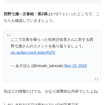
西野七瀬
へ
文春砲
！
第2弾
は
いつ
？といったところで、こ
ちらも確認していきましょう。
ここで文春を喰らった松村沙友里さんに対する西
野七瀬さんのコメントを振り返りましょう。
pic.twitter.com/L4oIpvRjZN
— あすぽん (@misaki_takasak)
May 19, 2018
先ほどの情報だけでも、かなり衝撃的な内容でしたよね。
しかしそれだけでは終わらないのが文春です。