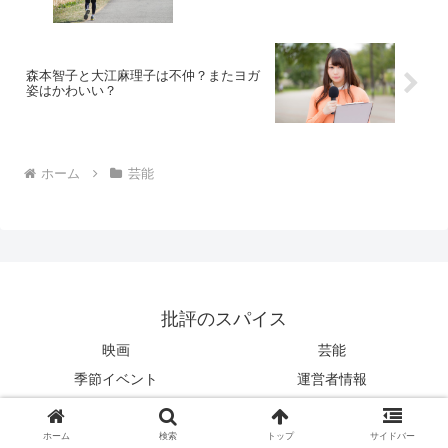
森本智子と大江麻理子は不仲？またヨガ
姿はかわいい？
ホーム
芸能
批評のスパイス
映画
芸能
季節イベント
運営者情報
サイトマップ
ホーム
検索
トップ
サイドバー
© 2018 批評のスパイス.