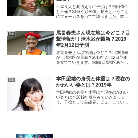
土屋良太と渡辺えりに子供は？吉田侑生
と不倫？SNSや顔画像、動画ということ
にフォーカスを当てて調べました。本当
にかなり衝撃が走ったお話でしたね。そ
んな不倫の最中で、子供の存在について
気になっている方も多くいると話題にな
尾畠春夫さん現在地は今どこ？目
芸能
っていましたよ。そんな...
撃情報が！清水区が最新？2019
年2月12日予測
尾畠春夫さん現在地は今どこ？目撃情報
が！清水区が最新？2019年2月12日予測
を立てていきます。前回は清水区あたり
にいたようですね。他にもいろんなとこ
ろを歩いているようです。こんなところ
も歩いていました。また情報が入り次第
本田望結の身長と体重は？現在の
芸能
更新していきたいと...
かわいい姿とは？2019年
本田望結の身長と体重は？現在のかわい
い姿とは？2019年版をみていきましょ
う。子役として芸能界デビューしている
本田望結さんですが、女優だけでなくフ
ィギュアスケーターとしても有名です
ね。松嶋菜々子さん主演のドラマ「家政
婦のミタ」で一躍脚光を浴...