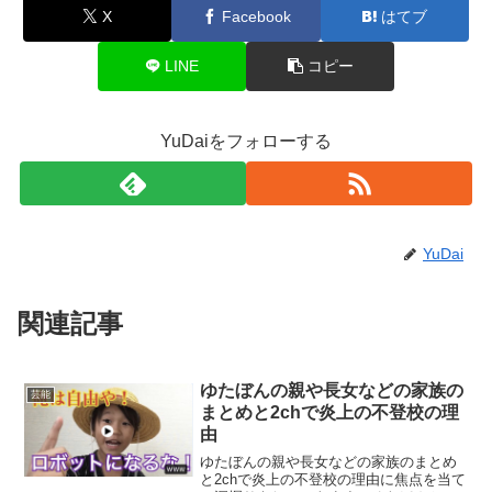
X
Facebook
はてブ
LINE
コピー
YuDaiをフォローする
YuDai
関連記事
ゆたぼんの親や長女などの家族の
芸能
まとめと2chで炎上の不登校の理
由
ゆたぼんの親や長女などの家族のまとめ
と2chで炎上の不登校の理由に焦点を当て