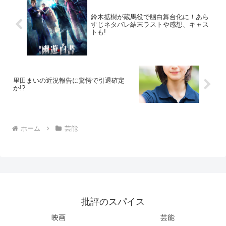
鈴木拡樹が蔵馬役で幽白舞台化に！あら
すじネタバレ結末ラストや感想、キャス
トも!
里田まいの近況報告に驚愕で引退確定
か!?
ホーム
芸能
批評のスパイス
映画
芸能