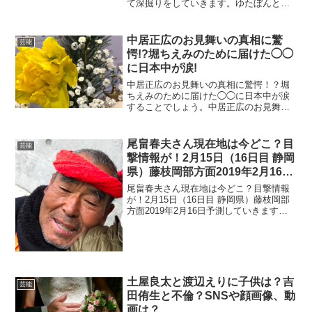
て深掘りをしていきます。ゆたぼんとい
えばYouTuberとして今人気沸騰中。そん
なゆたぼんは不登校ということで炎上し
ています。果たしてYouTuber引退や垢
中居正広のお見舞いの真相に驚
芸能
BAN...
愕!?堀ちえみのために届けた◯◯
に日本中が涙!
中居正広のお見舞いの真相に驚愕！？堀
ちえみのために届けた◯◯に日本中が涙
することでしょう。中居正広のお見舞い
が注目を浴びています。手術を受けたタ
レントの堀ちえみさんへお見舞い品を渡
されました。ステージ４の舌がんにて、
尾畠春夫さん現在地は今どこ？目
芸能
日本中が悲しい気持ちにな...
撃情報が！2月15日（16日目 静岡
県）藤枝岡部方面2019年2月16日
予測
尾畠春夫さん現在地は今どこ？目撃情報
が！2月15日（16日目 静岡県）藤枝岡部
方面2019年2月16日予測していきます。
尾畠春夫さんといえば、日本中で最も注
目されているお爺さんです。またの名を
『生きる仏様』言われます。そんな尾畠
春夫さんはス...
土屋良太と渡辺えりに子供は？吉
芸能
田侑生と不倫？SNSや顔画像、動
画は？